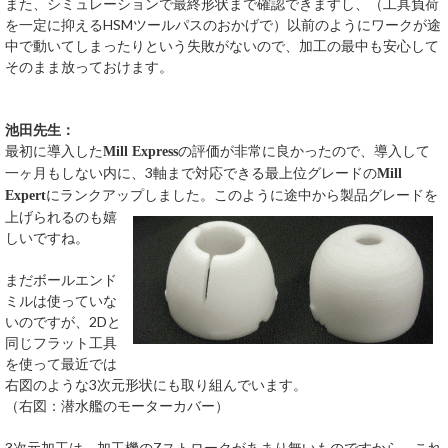
また、シミュレーションで最終形状まで確認できますし、（工具負荷
を一定に抑えるHSMツールパスのおかげで）以前のようにワークが途
中で動いてしまったりという失敗がないので、加工の最中も安心して
そのまま放っておけます。
池田先生：
最初に導入した
の評価が非常に良かったので、導入して
Mill Express
一ヶ月もしない内に、3軸まで対応できる最上位グレードの
Mill
にランクアップしました。
このように途中から製品グレードを
Expert
上げられるのも嬉
しいですね。
まだボールエンド
ミルは使っていな
いのですが、2Dと
同じフラット工具
を使って最近では
右図のような3次元形状にも取り組んでいます。
（右図：潜水艦のモーターカバー）
3次元加工は、加工機のZストロークがあまり無いものですから、これ