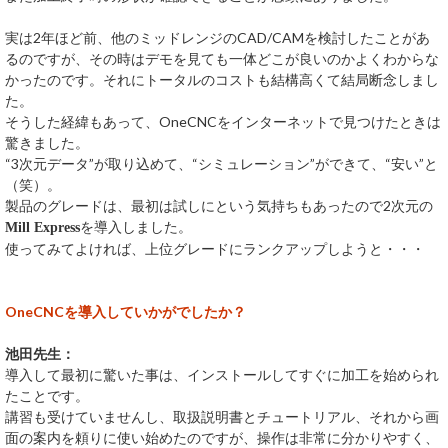
実は2年ほど前、他のミッドレンジのCAD/CAMを検討したことがあ
るのですが、その時はデモを見ても一体どこが良いのかよくわからな
かったのです。それにトータルのコストも結構高くて結局断念しまし
た。
そうした経緯もあって、OneCNCをインターネットで見つけたときは
驚きました。
“3次元データ”が取り込めて、“シミュレーション”ができて、“安い”と
（笑）。
製品のグレードは、最初は試しにという気持ちもあったので2次元の
を導入しました。
Mill Express
使ってみてよければ、上位グレードにランクアップしようと・・・
OneCNCを導入していかがでしたか？
池田先生：
導入して最初に驚いた事は、インストールしてすぐに加工を始められ
たことです。
講習も受けていませんし、取扱説明書とチュートリアル、それから画
面の案内を頼りに使い始めたのですが、操作は非常に分かりやすく、