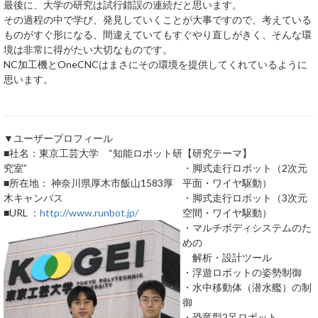
最後に、大学の研究は試行錯誤の連続だと思います。
その過程の中で学び、発見していくことが大事ですので、考えている
ものがすぐ形になる、間違えていてもすぐやり直しがきく、そんな環
境は非常に得がたい大切なものです。
NC加工機とOneCNCはまさにその環境を提供してくれているように
思います。
▼ユーザープロフィール
■社名：東京工芸大学 “知能ロボット研
【研究テーマ】
究室”
・脚式走行ロボット（2次元
■所在地： 神奈川県厚木市飯山1583厚
平面・ワイヤ駆動）
木キャンパス
・脚式走行ロボット（3次元
■URL ：
http://www.runbot.jp/
空間・ワイヤ駆動）
・マルチボディシステムのた
めの
解析・設計ツール
・浮遊ロボットの姿勢制御
・水中移動体（潜水艦）の制
御
・恐竜型2足ロボット