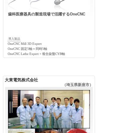
歯科医療器具の製造現場で活躍するOneCNC
導入製品
OneCNC Mill 3D Expert
OneCNC 固定5軸＋同時5軸
OneCNC Lathe Expert + 複合旋盤CYB軸
大東電気株式会社
（埼玉県新座市）