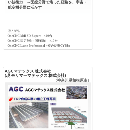
い技術力 ～医療分野で培った経験を、宇宙・
航空機分野に活かす
導入製品
OneCNC Mill 3D Expert ×10台
OneCNC 固定5軸＋同時5軸 ×10台
OneCNC Lathe Professional +複合旋盤CYB軸
AGCマテックス 株式会社
(現 モリマーマテックス 株式会社)
（神奈川県相模原市）