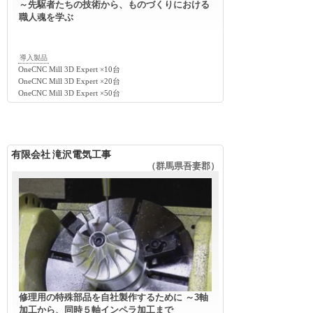
～先駆者たちの技術から、ものづくりにおける
職人魂を学ぶ
導入製品
OneCNC Mill 3D Expert ×10台
OneCNC Mill 3D Expert ×20台
OneCNC Mill 3D Expert ×50台
有限会社 滝沢電気工事
（群馬県吾妻郡）
修理用の特殊部品を自社製作するために ～3軸
加工から、同時５軸インペラ加工まで