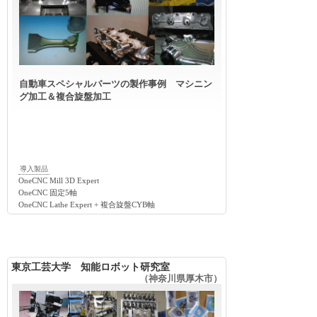
自動車スペシャルパーツの製作事例 マシニン
グ加工＆複合旋盤加工
導入製品
OneCNC Mill 3D Expert
OneCNC 固定5軸
OneCNC Lathe Expert + 複合旋盤CYB軸
東京工芸大学 知能ロボット研究室
（神奈川県厚木市）