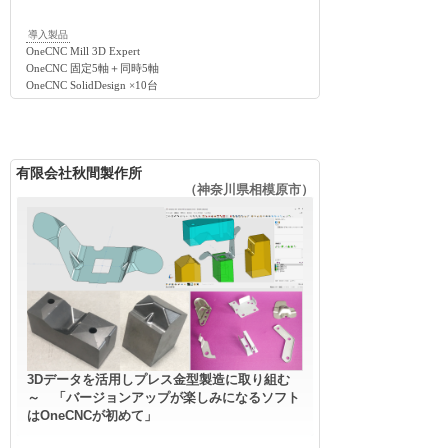
導入製品
OneCNC Mill 3D Expert
OneCNC 固定5軸＋同時5軸
OneCNC SolidDesign ×10台
有限会社秋間製作所
（神奈川県相模原市）
3Dデータを活用しプレス金型製造に取り組む
～ 「バージョンアップが楽しみになるソフト
はOneCNCが初めて」