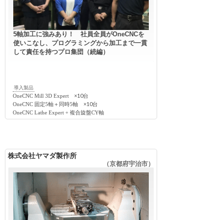
5軸加工に強みあり！ 社員全員がOneCNCを
使いこなし、プログラミングから加工まで一貫
して責任を持つプロ集団（続編）
導入製品
×10台
OneCNC Mill 3D Expert
×10台
OneCNC 固定5軸＋同時5軸
OneCNC Lathe Expert + 複合旋盤CY軸
株式会社ヤマダ製作所
（京都府宇治市）