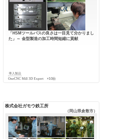
「HSMツールパスの良さは一目見て分かりまし
た」～ 金型製造の加工時間短縮に貢献
導入製品
×10台
OneCNC Mill 3D Expert
株式会社ガモウ鉄工所
（岡山県倉敷市）