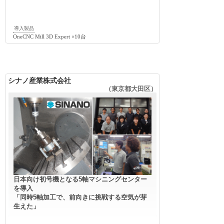
導入製品
OneCNC Mill 3D Expert ×10台
シナノ産業株式会社
（東京都大田区）
日本向け初号機となる5軸マシニングセンター
を導入
「同時5軸加工で、前向きに挑戦する空気が芽
生えた」