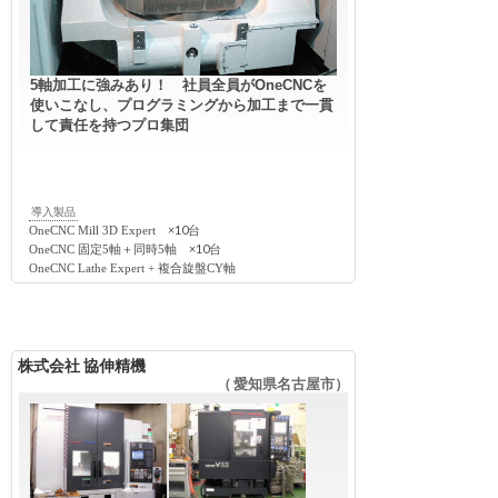
5軸加工に強みあり！ 社員全員がOneCNCを
使いこなし、プログラミングから加工まで一貫
して責任を持つプロ集団
導入製品
×10台
OneCNC Mill 3D Expert
×10台
OneCNC 固定5軸＋同時5軸
OneCNC Lathe Expert + 複合旋盤CY軸
株式会社 協伸精機
（ 愛知県名古屋市）