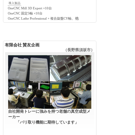
導入製品
OneCNC Mill 3D Expert ×10台
OneCNC 固定5軸 ×10台
、他
OneCNC Lathe Professional + 複合旋盤CY軸
有限会社 賛友企画
（長野県須坂市）
自社開発トレーに強みを持つ老舗の真空成型メ
ーカー
「バリ取り機能に期待しています」