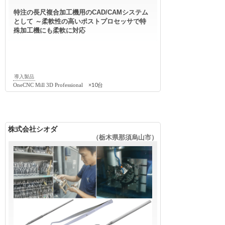
特注の長尺複合加工機用のCAD/CAMシステム
として ～柔軟性の高いポストプロセッサで特
殊加工機にも柔軟に対応
導入製品
×10台
OneCNC Mill 3D Professional
株式会社シオダ
（栃木県那須烏山市）