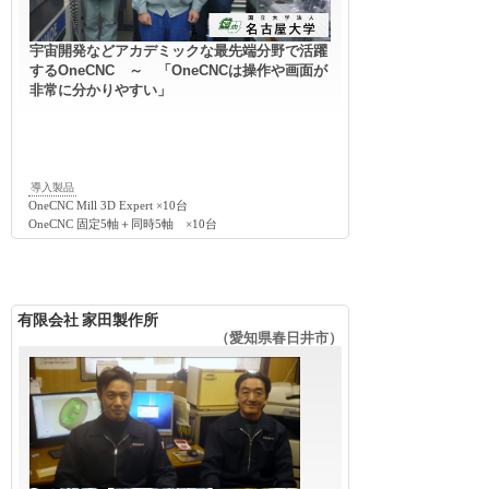
宇宙開発などアカデミックな最先端分野で活躍
するOneCNC ～ 「OneCNCは操作や画面が
非常に分かりやすい」
導入製品
OneCNC Mill 3D Expert ×10台
OneCNC 固定5軸＋同時5軸 ×10台
有限会社 家田製作所
（愛知県春日井市）