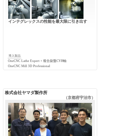
インテグレックスの性能を最大限に引き出す
導入製品
OneCNC Lathe Expert + 複合旋盤CYB軸
OneCNC Mill 3D Professional
株式会社ヤマダ製作所
（京都府宇治市）