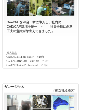
OneCNCを20台一挙に導入し、社内の
CAD/CAM環境を統一 ～ 「社員全員に創意
工夫の意識が芽生えてきました」
導入製品
×10台
OneCNC Mill 3D Expert
×10台
OneCNC 固定5軸＋同時5軸
×10台
OneCNC Lathe Professional
ガレージサム
（東京都板橋区）