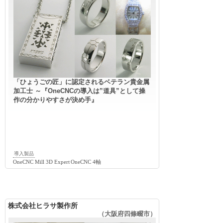
「ひょうごの匠」に認定されるベテラン貴金属
加工士 ～『OneCNCの導入は”道具”として操
作の分かりやすさが決め手』
導入製品
OneCNC Mill 3D Expert
OneCNC 4軸
株式会社ヒラサ製作所
（大阪府四條畷市）