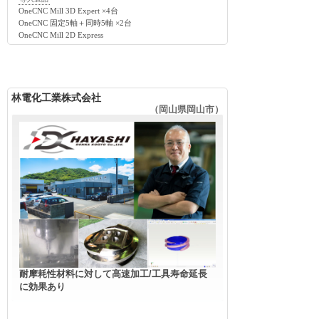
OneCNC Mill 3D Expert ×4台
OneCNC 固定5軸＋同時5軸 ×2台
OneCNC Mill 2D Express
林電化工業株式会社
（岡山県岡山市）
耐摩耗性材料に対して高速加工/工具寿命延長
に効果あり