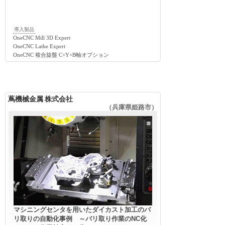
導入製品
OneCNC Mill 3D Expert
OneCNC Lathe Expert
OneCNC 複合旋盤 C+Y+B軸オプション
蔦機械金属 株式会社
（兵庫県姫路市）
マシニングセンタを用いたダイカスト加工のバ
リ取りの自動化事例 ～バリ取り作業のNC化