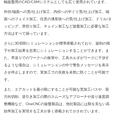
軸旋盤用のCAD/CAMシステムとしても広く使用されています。
外径/端面への荒/仕上げ加工、内径への中ぐり荒/仕上げ加工、端
面へのフェイス加工、任意の溝形状への荒/仕上げ加工、ドリル/タ
ッピング、突切り加工、チェイン加工など旋盤加工に必要な加工
方法はすべて揃っています。
さらに3D切削シミュレーションが標準搭載されており、旋削の様
子や加工結果を忠実にシミュレーションすることができます。ま
た、早送りでのワークへの衝突や、工具ホルダがワークに干渉す
るような場合は、シミュレーションの中で警告メッセージを表示
させ停止しますので、実加工での失敗を未然に防ぐことが可能で
す。
また、エアカットを最小限にすることが可能な荒加工パスや、双
方向切削、逆引き加工の際のスムーズなアプローチや送り速度調
整機能など、OneCNCの旋盤製品は、他社製品には類を見ない高
効率加工を実現する工夫が多く搭載されてがされています。