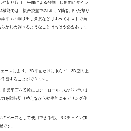
しや切り取り、平面による分割、傾斜面にダイレ
M機能では、複合旋盤でのB軸、Y軸を用いた割り
作業平面の割り出し角度などはすべてポストで自
あらかじめ調べるようなことはもはや必要ありま
フェースにより、2D平面だけに限らず、3D空間上
を作図することができます。
り作業平面を柔軟にコントロールしながら行いま
入力を随時切り替えながら効率的にモデリング作
グのベースとして使用できる他、３Dチェイン加
能です。