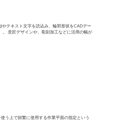
*.PNG 他)やテキスト文字を読込み、輪郭形状をCADデー
）。 意匠デザインや、彫刻加工などに活用の幅が
AMを使う上で頻繁に使用する作業平面の指定という