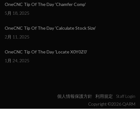
OneCNC Tip Of The Day 'Chamfer Comp'
5月 18, 2025
OneCNC Tip Of The Day 'Calculate Stock Size'
2月 11, 2025
OneCNC Tip Of The Day 'Locate X0Y0Z0'
1月 24, 2025
個人情報保護方針
利用規定
Staff Login
Copyright ©2026 QARM