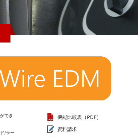
とができ
機能比較表（PDF）
資料請求
ド/サー