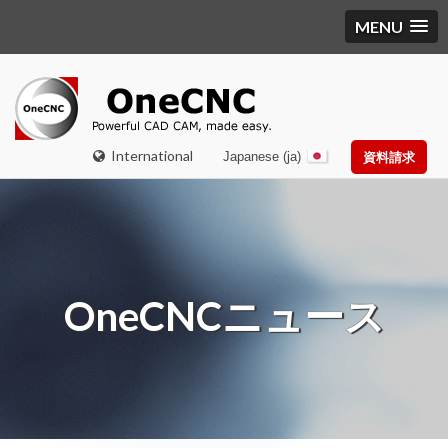
MENU
International
Japanese (ja)
資料請求
OneCNCニュース